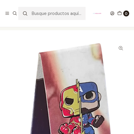
GANA UN FUNKO POP COMENTANDO ESTE VIDEO
YouTube
0
Inicio
ESTILO DE VIDA
SEPARADORES PARA LIBROS
Civil War Separadores Magnéticos Para Libros