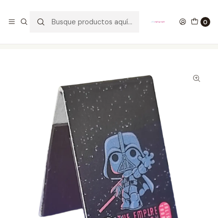
GANA UN FUNKO POP COMENTANDO ESTE VIDEO
YouTube
0
Inicio
ESTILO DE VIDA
SEPARADORES PARA LIBROS
Darth Vader Separadores Magnéticos Para Libros