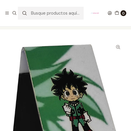
GANA UN FUNKO POP COMENTANDO ESTE VIDEO
YouTube
0
Inicio
ESTILO DE VIDA
SEPARADORES PARA LIBROS
Deku Separadores Magnéticos Para Libros