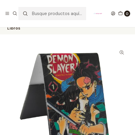
GANA UN FUNKO POP COMENTANDO ESTE VIDEO
YouTube
0
Inicio
ESTILO DE VIDA
SEPARADORES PARA LIBROS
Demon Slayer Manga Cover Separadores Magnéticos Para
Libros