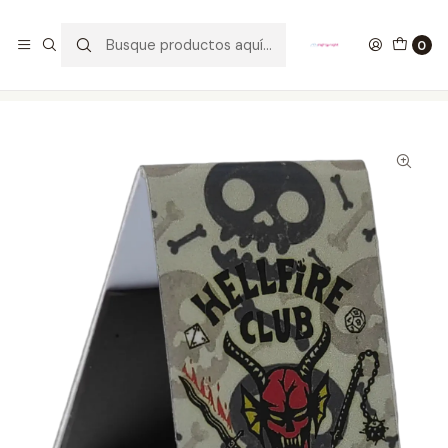
GANA UN FUNKO POP COMENTANDO ESTE VIDEO
YouTube
0
Inicio
ESTILO DE VIDA
SEPARADORES PARA LIBROS
Hellfire Separadores Magnéticos Para Libros