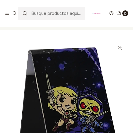
GANA UN FUNKO POP COMENTANDO ESTE VIDEO
YouTube
0
Inicio
ESTILO DE VIDA
SEPARADORES PARA LIBROS
He-Man Vs Skeletor Separadores Magnéticos Para Libros