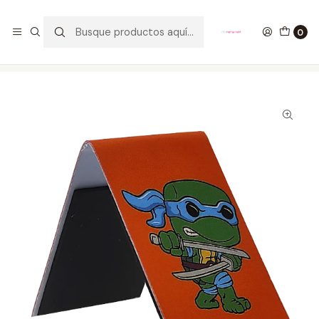
GANA UN FUNKO POP COMENTANDO ESTE VIDEO
YouTube
0
Inicio
ESTILO DE VIDA
SEPARADORES PARA LIBROS
Leonardo Separadores Magnéticos Para Libros