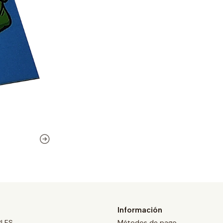
Información
BLES
Métodos de pago