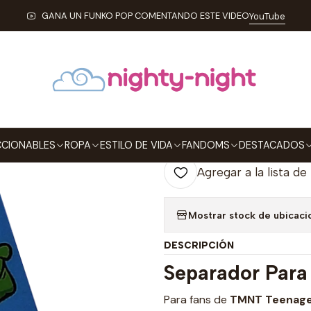
VIDA
SEPARADORES PARA LIBROS
Michelangelo Separadores Magné
GANA UN FUNKO POP COMENTANDO ESTE VIDEO
YouTube
|
Michelangelo 
Libros
Agre
Cantidad
CIONABLES
ROPA
ESTILO DE VIDA
FANDOMS
DESTACADOS
Agregar a la lista de
Mostrar stock de ubicaci
DESCRIPCIÓN
Separador Para
Para fans de
TMNT Teenage 