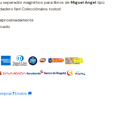
 tu separador magnético para libros de
Miguel Angel
tipo
rdadero fan! Colecciónalos todos!
s aproximadamente
ficado
omprar❓
Envíos 🚚