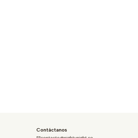
Contáctanos
contacto@nightynight.co