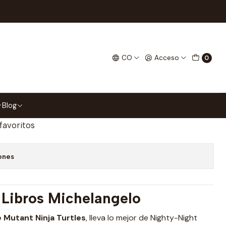
ticos Para Libros
Separadores Magnéticos Para
CO
Acceso
0
gar al Carrito
Comprar ahora
Blog
 favoritos
ones
 Libros Michelangelo
Mutant Ninja Turtles
, lleva lo mejor de Nighty-Night