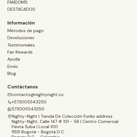
FANDOMS
DESTACADOS
Información
Métodos de pago
Devoluciones
Testimoniales
Fan Rewards
Ayuda
Envío
Blog
Contáctanos
contacto@nightynight.co
+573005543250
573005543250
Nighty-Night | Tienda De Colección Funko address
Nighty-Night, Calle 147 # 101 - 56 | Centro Comercial
Fiesta Suba | Local 100
111131 Bogotá - Bogotá D.C.
Bogota D.C. - Colombia