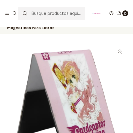
GANA UN FUNKO POP COMENTANDO ESTE VIDEO
YouTube
0
Inicio
ESTILO DE VIDA
SEPARADORES PARA LIBROS
Sakura Card Captors Manga Cover Separadores
Magnéticos Para Libros