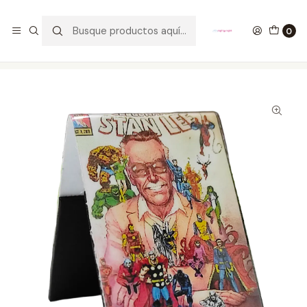
GANA UN FUNKO POP COMENTANDO ESTE VIDEO
YouTube
0
Inicio
ESTILO DE VIDA
SEPARADORES PARA LIBROS
Stan Lee Comic Cover Separadores Magnéticos Para Libros