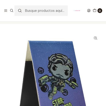
GANA UN FUNKO POP COMENTANDO ESTE VIDEO
YouTube
0
Inicio
ESTILO DE VIDA
SEPARADORES PARA LIBROS
Star Lord Separadores Magnéticos Para Libros