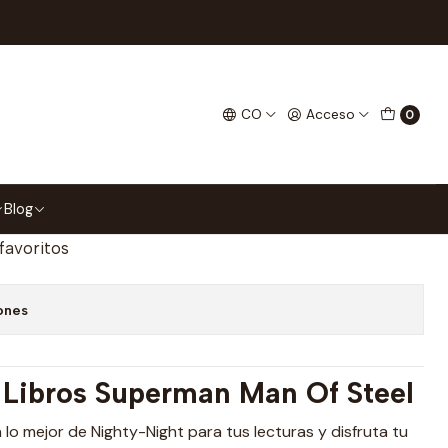
Magnéticos Para Libros
Of Steel Separadores
CO
Acceso
0
ra Libros
gar al Carrito
Comprar ahora
Blog
 favoritos
ones
 Libros Superman Man Of Steel
 lo mejor de Nighty-Night para tus lecturas y disfruta tu