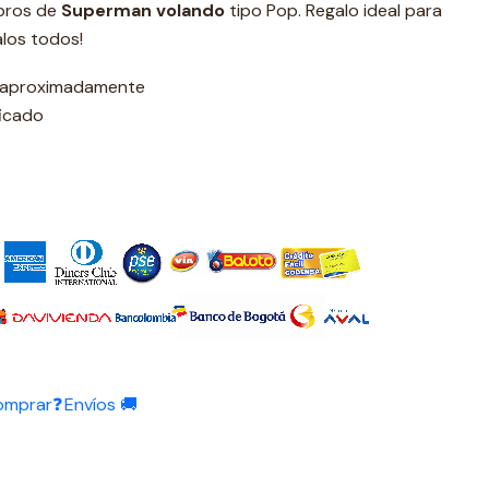
ibros de
Superman volando
tipo Pop. Regalo ideal para
alos todos!
s aproximadamente
ficado
omprar❓
Envíos 🚚