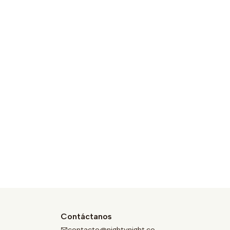
Contáctanos
contacto@nightynight.co