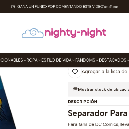
SEPARADORES PARA LIBROS
Superman Man Of Steel Separadores 
GANA UN FUNKO POP COMENTANDO ESTE VIDEO
YouTube
|
Superman Man 
Magnéticos Pa
Agre
Cantidad
CIONABLES
ROPA
ESTILO DE VIDA
FANDOMS
DESTACADOS
Agregar a la lista de
Mostrar stock de ubicaci
DESCRIPCIÓN
Separador Para
Para fans de DC Comics, lleva