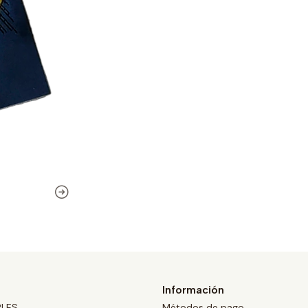
Información
BLES
Métodos de pago