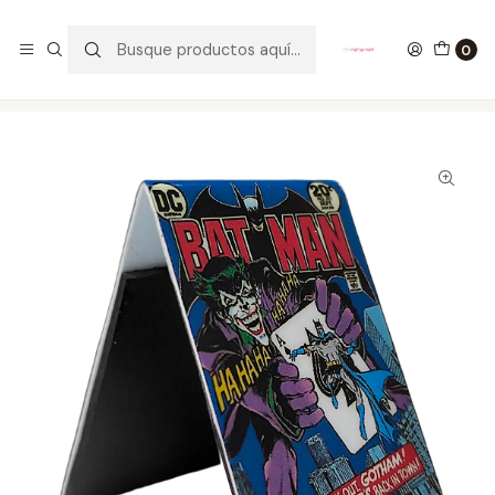
GANA UN FUNKO POP COMENTANDO ESTE VIDEO
YouTube
0
Inicio
ESTILO DE VIDA
SEPARADORES PARA LIBROS
Joker Comic Cover Separadores Magnéticos Para Libros