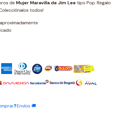
ibros de
Mujer Maravilla de Jim Lee
tipo Pop. Regalo
 Colecciónalos todos!
s aproximadamente
ficado
omprar❓
Envíos 🚚