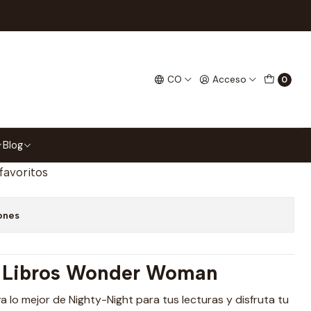
Magnéticos Para Libros
 Jim Lee Separadores
CO
Acceso
0
ra Libros
gar al Carrito
Comprar ahora
Blog
 favoritos
ones
a Libros Wonder Woman
eva lo mejor de Nighty-Night para tus lecturas y disfruta tu