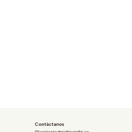
Contáctanos
contacto@nightynight.co