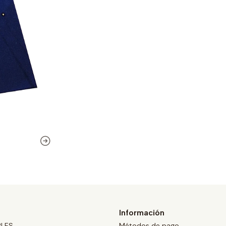
Información
BLES
Métodos de pago