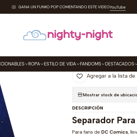
SEPARADORES PARA LIBROS
Wonder Woman Jim Lee Separadores 
GANA UN FUNKO POP COMENTANDO ESTE VIDEO
YouTube
|
Wonder Woman
Magnéticos Pa
Agre
Cantidad
CIONABLES
ROPA
ESTILO DE VIDA
FANDOMS
DESTACADOS
Agregar a la lista de
Mostrar stock de ubicaci
DESCRIPCIÓN
Separador Par
Para fans de
DC Comics
, ll