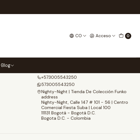
CO
Acceso
0
Contáctanos
Blog
contacto@nightynight.co
+573005543250
573005543250
Nighty-Night | Tienda De Colección Funko
address
Nighty-Night, Calle 147 # 101 - 56 | Centro
Comercial Fiesta Suba | Local 100
111131 Bogotá - Bogotá D.C.
Bogota D.C. - Colombia