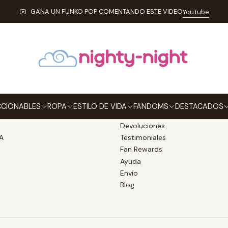
Inicio
Terms and Conditions
GANA UN FUNKO POP COMENTANDO ESTE VIDEO
YouTube
Terms and Conditions
Información
CIONABLES
ROPA
ESTILO DE VIDA
FANDOMS
DESTACADOS
BLES
Métodos de pago
Devoluciones
A
Testimoniales
Fan Rewards
Ayuda
Envío
Blog