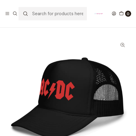
GANA UN FUNKO POP COMENTANDO ESTE VIDEO
YouTube
0
Home
ROPA
GORRAS
Gorra AC DC