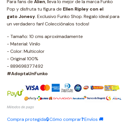
Para fans de
Alien
, lleva lo mejor de la marca Funko
Pop y disfruta tu figura de
Ellen Ripley con el
gato Jonesy
. Exclusivo Funko Shop. Regalo ideal para
un verdadero fan! Colecciónalos todos!
- Tamaño: 10 cms aproximadamente
- Material: Vinilo
- Color: Multicolor
- Original 100%
- 889698377492
#AdoptaUnFunko
Métodos de pago
Compra protegida🔒
Cómo comprar❓
Envíos 🚚