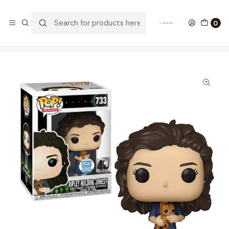
GANA UN FUNKO POP COMENTANDO ESTE VIDEO
YouTube
0
Home
COLECCIONABLES
FUNKO
Pop!
Movies
Ripley Holding Jonesy Funko Pop Alien 733 Funko Shop