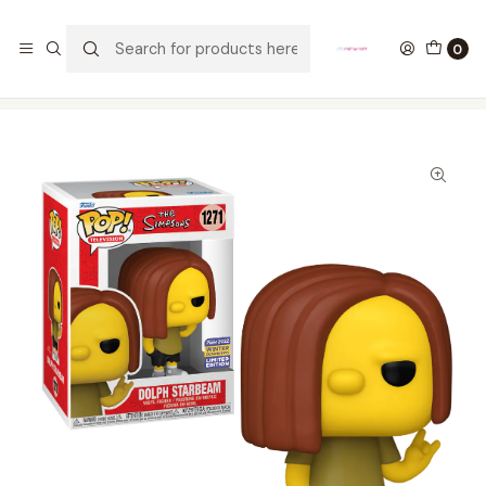
GANA UN FUNKO POP COMENTANDO ESTE VIDEO
YouTube
0
Home
COLECCIONABLES
FUNKO
Pop!
Television
Dolph Starbeam Funko Pop The Simpsons 1271 CCXP 2022