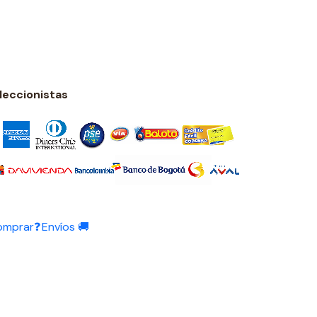
eccionistas
omprar❓
Envíos 🚚