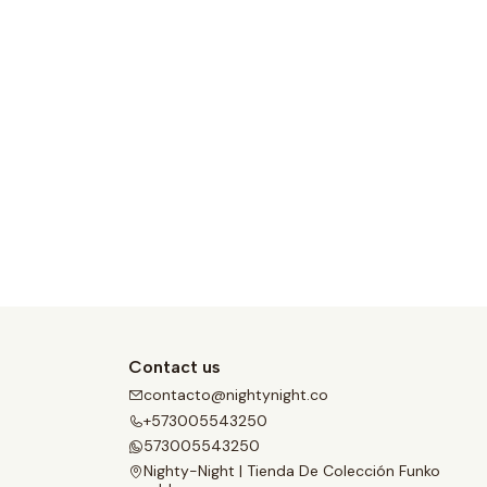
Contact us
contacto@nightynight.co
+573005543250
573005543250
Nighty-Night | Tienda De Colección Funko