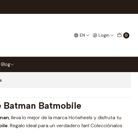
 DC Comics
atmobile Hot Wheels DC
EN
Login
0
Blog
s
e Batman Batmobile
man
, lleva lo mejor de la marca Hotwheels y disfruta tu
ile
. Regalo ideal para un verdadero fan! Colecciónalos