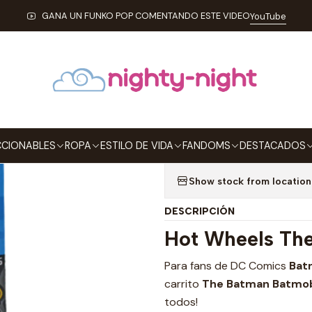
LECCIONABLES
HOT WHEELS
The Batman Batmobile Hot Wheels
GANA UN FUNKO POP COMENTANDO ESTE VIDEO
YouTube
|
The Batman B
Comics
Add to Wishlist
CIONABLES
ROPA
ESTILO DE VIDA
FANDOMS
DESTACADOS
Show stock from location
DESCRIPCIÓN
Hot Wheels Th
Para fans de DC Comics
Bat
carrito
The Batman Batmob
todos!