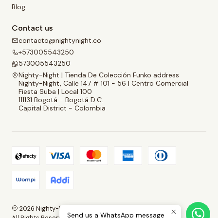
Blog
Contact us
contacto@nightynight.co
+573005543250
573005543250
Nighty-Night | Tienda De Colección Funko address
Nighty-Night, Calle 147 # 101 - 56 | Centro Comercial
Fiesta Suba | Local 100
111131 Bogotá - Bogotá D.C.
Capital District - Colombia
2026 Nighty-Night | Tienda De Colección Funko.
Send us a WhatsApp message
All Rights Reserved.
Powered by Jumpseller
.