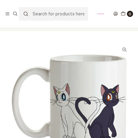
GANA UN FUNKO POP COMENTANDO ESTE VIDEO
YouTube
0
Home
ESTILO DE VIDA
MUGS
Mug Luna Y Artemis Sailor Moon