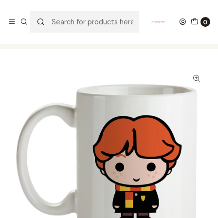
GANA UN FUNKO POP COMENTANDO ESTE VIDEO
YouTube
0
Home
ESTILO DE VIDA
MUGS
Mug Ron Weasley Harry Potter