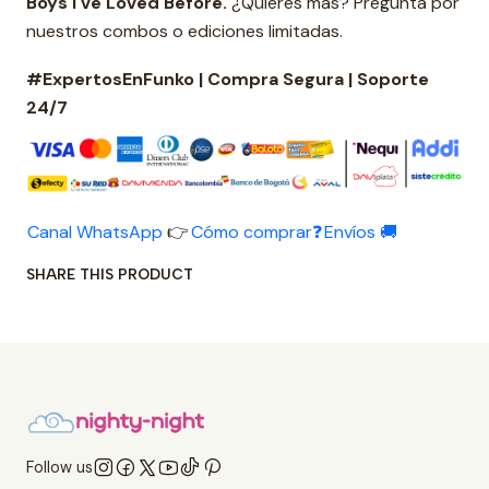
Boys I've Loved Before.
¿Quieres más? Pregunta por
nuestros combos o ediciones limitadas.
#ExpertosEnFunko | Compra Segura | Soporte
24/7
Canal WhatsApp
👉
Cómo comprar❓
Envíos 🚚
SHARE THIS PRODUCT
Follow us