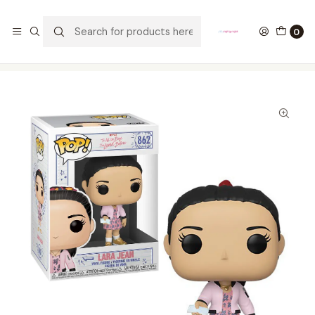
GANA UN FUNKO POP COMENTANDO ESTE VIDEO
YouTube
0
Home
COLECCIONABLES
FUNKO
Pop!
Movies
Lara Jean Funko Pop To All The Boys Ive Loved Before 862